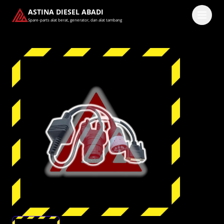
ASTINA DIESEL ABADI
Spare-parts alat berat, generator, dan alat tambang
Masuk
Pilih methode masuk
Lanjutkan dengan Google
Dengan melanjutkan, kamu telah membaca dan setuju
dengan
Ketentuan Layanan
dan
Kebijakan Privasi
kami.