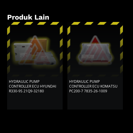
Produk Lain
HYDRAULIC PUMP
HYDRAULIC PUMP
H
CONTROLLER ECU HYUNDAI
CONTROLLER ECU KOMATSU
C
R330-9S 21Q9-32180
PC200-7 7835-26-1009
S
Y