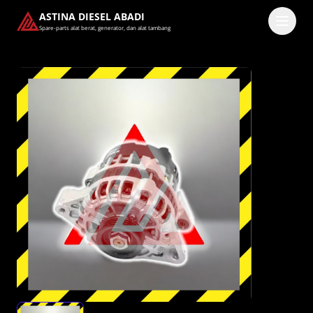
ASTINA DIESEL ABADI
Spare-parts alat berat, generator, dan alat tambang
Masuk
Pilih methode masuk
Lanjutkan dengan Google
Dengan melanjutkan, kamu telah membaca dan setuju
dengan
Ketentuan Layanan
dan
Kebijakan Privasi
kami.