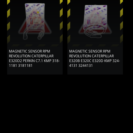
MAGNETIC SENSOR RPM
MAGNETIC SENSOR RPM
M
REVOLUTION CATERPILLAR
REVOLUTION CATERPILLAR
R
E320D2 PERKIN C7.1 KMP 318-
E320B E320C E320D KMP 324-
E
1181 3181181
4131 3244131
3