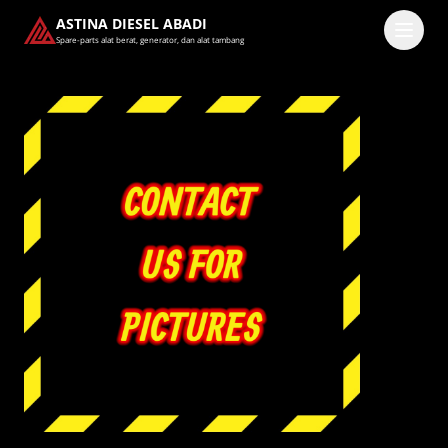
ASTINA DIESEL ABADI
Spare-parts alat berat, generator, dan alat tambang
Masuk
Pilih methode masuk
Lanjutkan dengan Google
Dengan melanjutkan, kamu telah membaca dan setuju
dengan
Ketentuan Layanan
dan
Kebijakan Privasi
kami.