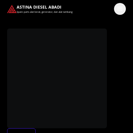
ASTINA DIESEL ABADI
Spare-parts alat berat, generator, dan alat tambang
Masuk
Pilih methode masuk
Lanjutkan dengan Google
Dengan melanjutkan, kamu telah membaca dan setuju
dengan
Ketentuan Layanan
dan
Kebijakan Privasi
kami.