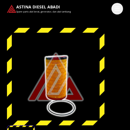
ASTINA DIESEL ABADI
Spare-parts alat berat, generator, dan alat tambang
Masuk
Pilih methode masuk
Lanjutkan dengan Google
Dengan melanjutkan, kamu telah membaca dan setuju
dengan
Ketentuan Layanan
dan
Kebijakan Privasi
kami.