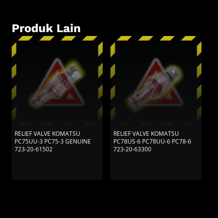
Produk Lain
RELIEF VALVE KOMATSU
RELIEF VALVE KOMATSU
R
PC75UU-3 PC75-3 GENUINE
PC78US-6 PC78UU-6 PC78-6
7
723-20-61502
723-20-63300
P
P