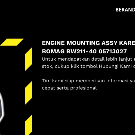
BERAN
Masuk
ENGINE MOUNTING ASSY KARE
Pilih methode masuk
BOMAG BW211-40 05713027
Untuk mendapatkan detail lebih lanjut 
Lanjutkan dengan Google
stok, cukup klik tombol Hubungi Kami 
Dengan melanjutkan, kamu telah membaca dan setuju
Tim kami siap memberikan informasi y
dengan
Ketentuan Layanan
dan
Kebijakan Privasi
kami.
cepat serta profesional