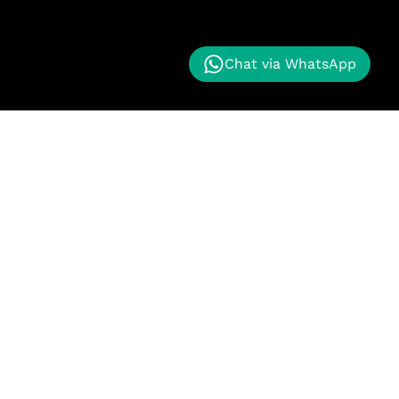
Chat via WhatsApp
nggan kami memberikan proyek masa depan kepada