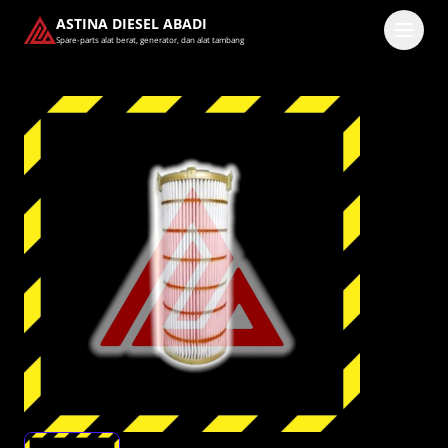
ASTINA DIESEL ABADI
Spare-parts alat berat, generator, dan alat tambang
Masuk
Pilih methode masuk
Lanjutkan dengan Google
Dengan melanjutkan, kamu telah membaca dan setuju
dengan
Ketentuan Layanan
dan
Kebijakan Privasi
kami.