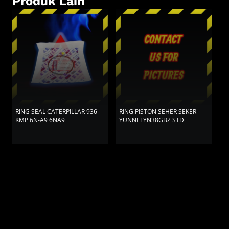
Produk Lain
RING SEAL CATERPILLAR 936
RING PISTON SEHER SEKER
R
KMP 6N-A9 6NA9
YUNNEI YN38GBZ STD
K