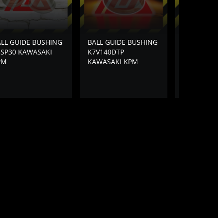
LL GUIDE BUSHING
BALL GUIDE BUSHING
BALL GUID
3SP30 KAWASAKI
K7V140DTP
MAIN PUM
PM
KAWASAKI KPM
CATERILLA
E320D E32
HANDOK