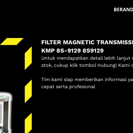
BERAN
Masuk
FILTER MAGNETIC TRANSMISS
Pilih methode masuk
KMP 8S-9129 8S9129
Lanjutkan dengan Google
Untuk mendapatkan detail lebih lanjut 
stok, cukup klik tombol Hubungi Kami 
Dengan melanjutkan, kamu telah membaca dan setuju
Tim kami siap memberikan informasi y
dengan
Ketentuan Layanan
dan
Kebijakan Privasi
kami.
cepat serta profesional