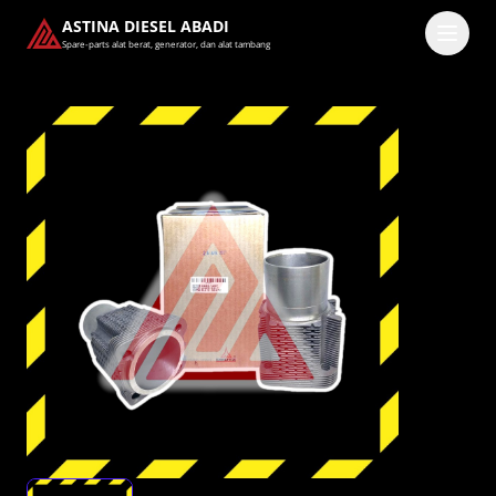
ASTINA DIESEL ABADI
Spare-parts alat berat, generator, dan alat tambang
Masuk
Pilih methode masuk
Lanjutkan dengan Google
Dengan melanjutkan, kamu telah membaca dan setuju
dengan
Ketentuan Layanan
dan
Kebijakan Privasi
kami.