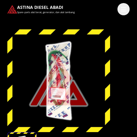
ASTINA DIESEL ABADI
Spare-parts alat berat, generator, dan alat tambang
Masuk
Pilih methode masuk
Lanjutkan dengan Google
Dengan melanjutkan, kamu telah membaca dan setuju
dengan
Ketentuan Layanan
dan
Kebijakan Privasi
kami.