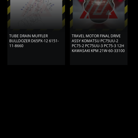
TUBE DRAIN MUFFLER
TRAVEL MOTOR FINAL DRIVE
T
BULLDOZER D65PX-12 6151-
ASSY KOMATSU PC75UU-2
K
11-8660
PC75-2 PC75UU-3 PC75-3 12H
1
KAWASAKI KPM 21W-60-33100