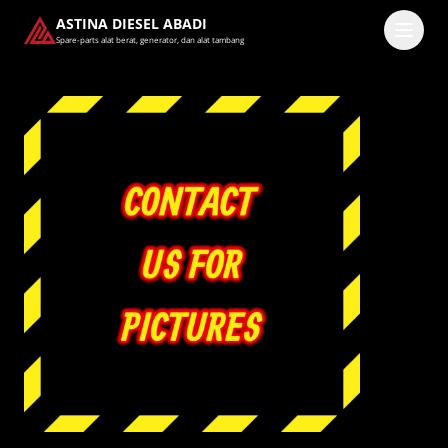
ASTINA DIESEL ABADI
Spare-parts alat berat, generator, dan alat tambang
Masuk
Pilih methode masuk
Lanjutkan dengan Google
Dengan melanjutkan, kamu telah membaca dan setuju
dengan
Ketentuan Layanan
dan
Kebijakan Privasi
kami.