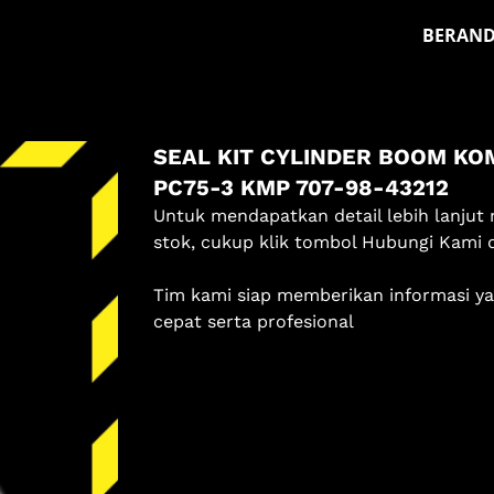
BERAN
Masuk
SEAL KIT CYLINDER BOOM KO
Pilih methode masuk
PC75-3 KMP 707-98-43212
Lanjutkan dengan Google
Untuk mendapatkan detail lebih lanjut 
stok, cukup klik tombol Hubungi Kami 
Dengan melanjutkan, kamu telah membaca dan setuju
Tim kami siap memberikan informasi y
dengan
Ketentuan Layanan
dan
Kebijakan Privasi
kami.
cepat serta profesional