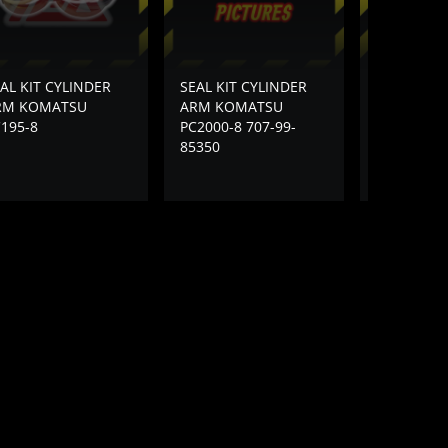
AL KIT CYLINDER
SEAL KIT CYLINDER
SEAL KIT 
RM KOMATSU
ARM KOMATSU
ARM KOM
195-8
PC2000-8 707-99-
PC200-7 P
85350
99-57160