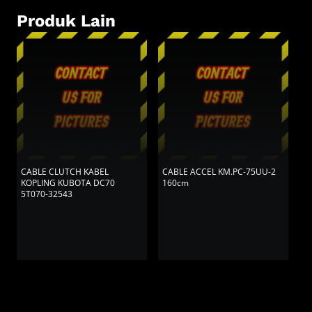
Produk Lain
CABLE CLUTCH KABEL
CABLE ACCEL KM.PC-75UU-2
C
KOPLING KUBOTA DC70
160cm
1
5T070-32543