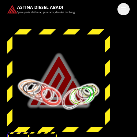
ASTINA DIESEL ABADI
Spare-parts alat berat, generator, dan alat tambang
Masuk
Pilih methode masuk
Lanjutkan dengan Google
Dengan melanjutkan, kamu telah membaca dan setuju
dengan
Ketentuan Layanan
dan
Kebijakan Privasi
kami.