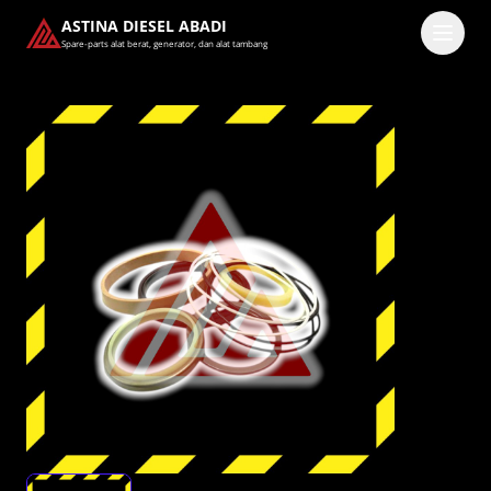
ASTINA DIESEL ABADI
Spare-parts alat berat, generator, dan alat tambang
Masuk
Pilih methode masuk
Lanjutkan dengan Google
Dengan melanjutkan, kamu telah membaca dan setuju
dengan
Ketentuan Layanan
dan
Kebijakan Privasi
kami.