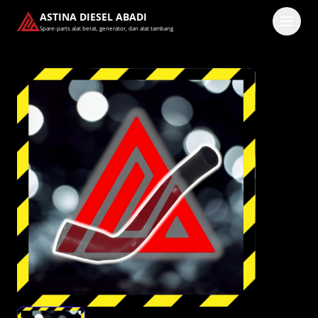
ASTINA DIESEL ABADI
Spare-parts alat berat, generator, dan alat tambang
Masuk
Pilih methode masuk
Lanjutkan dengan Google
Dengan melanjutkan, kamu telah membaca dan setuju
dengan
Ketentuan Layanan
dan
Kebijakan Privasi
kami.