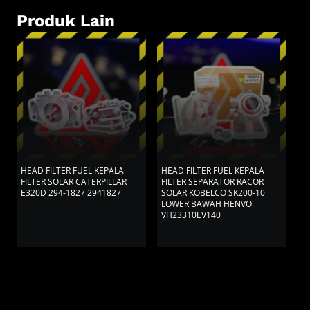
Produk Lain
HEAD FILTER FUEL KEPALA
HEAD FILTER FUEL KEPALA
H
FILTER SOLAR CATERPILLAR
FILTER SEPARATOR RACOR
F
E320D 294-1827 2941827
SOLAR KOBELCO SK200-10
S
LOWER BAWAH HENVO
U
VH23310EV140