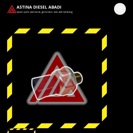
ASTINA DIESEL ABADI
Spare-parts alat berat, generator, dan alat tambang
Masuk
Pilih methode masuk
Lanjutkan dengan Google
Dengan melanjutkan, kamu telah membaca dan setuju
dengan
Ketentuan Layanan
dan
Kebijakan Privasi
kami.