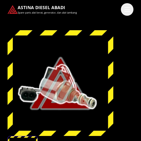
ASTINA DIESEL ABADI
Spare-parts alat berat, generator, dan alat tambang
Masuk
Pilih methode masuk
Lanjutkan dengan Google
Dengan melanjutkan, kamu telah membaca dan setuju
dengan
Ketentuan Layanan
dan
Kebijakan Privasi
kami.