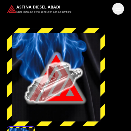
ASTINA DIESEL ABADI
Spare-parts alat berat, generator, dan alat tambang
Masuk
Pilih methode masuk
Lanjutkan dengan Google
Dengan melanjutkan, kamu telah membaca dan setuju
dengan
Ketentuan Layanan
dan
Kebijakan Privasi
kami.