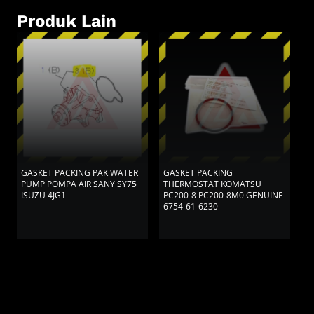
Produk Lain
GASKET PACKING PAK WATER
GASKET PACKING
G
PUMP POMPA AIR SANY SY75
THERMOSTAT KOMATSU
T
ISUZU 4JG1
PC200-8 PC200-8M0 GENUINE
6754-61-6230