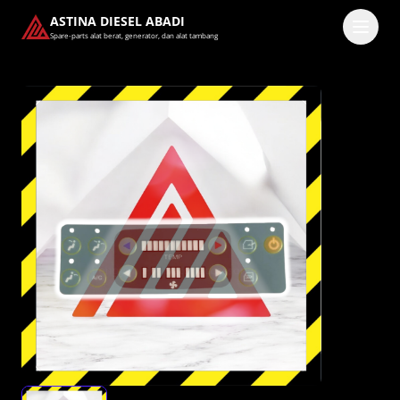
ASTINA DIESEL ABADI
Spare-parts alat berat, generator, dan alat tambang
Masuk
Pilih methode masuk
Lanjutkan dengan Google
Dengan melanjutkan, kamu telah membaca dan setuju
dengan
Ketentuan Layanan
dan
Kebijakan Privasi
kami.