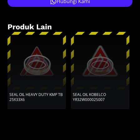
Hubungi Kami
Produk Lain
SEAL OIL HEAVY DUTY KMP TB
SEAL OIL KOBELCO
S
25X33X6
YR32W00002S007
H