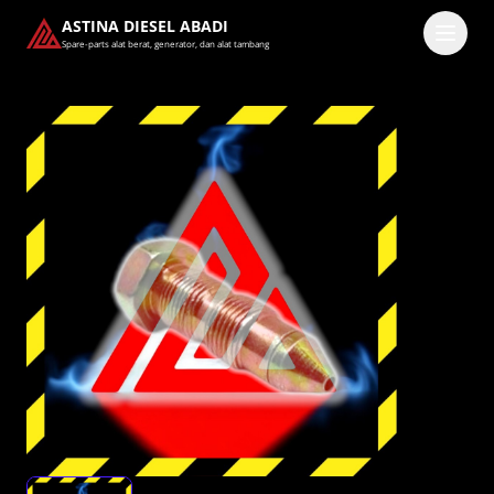
ASTINA DIESEL ABADI
Spare-parts alat berat, generator, dan alat tambang
Masuk
Pilih methode masuk
Lanjutkan dengan Google
Dengan melanjutkan, kamu telah membaca dan setuju
dengan
Ketentuan Layanan
dan
Kebijakan Privasi
kami.