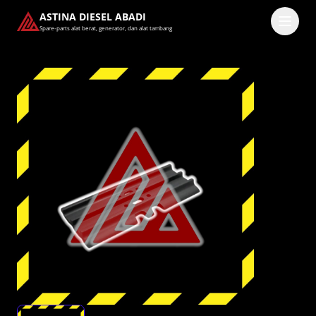
ASTINA DIESEL ABADI
Spare-parts alat berat, generator, dan alat tambang
Masuk
Pilih methode masuk
Lanjutkan dengan Google
Dengan melanjutkan, kamu telah membaca dan setuju
dengan
Ketentuan Layanan
dan
Kebijakan Privasi
kami.