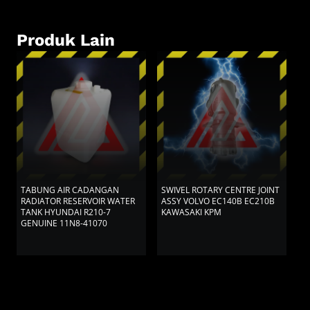
Produk Lain
TABUNG AIR CADANGAN
SWIVEL ROTARY CENTRE JOINT
T
RADIATOR RESERVOIR WATER
ASSY VOLVO EC140B EC210B
R
TANK HYUNDAI R210-7
KAWASAKI KPM
T
GENUINE 11N8-41070
D