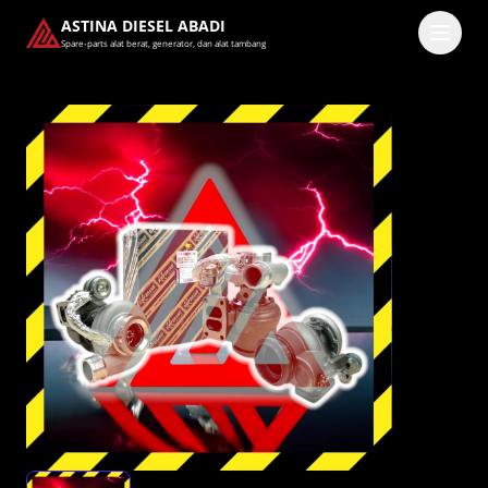
ASTINA DIESEL ABADI
Spare-parts alat berat, generator, dan alat tambang
Masuk
Pilih methode masuk
Lanjutkan dengan Google
Dengan melanjutkan, kamu telah membaca dan setuju
dengan
Ketentuan Layanan
dan
Kebijakan Privasi
kami.