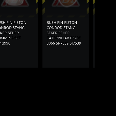
SH PIN PISTON
BUSH PIN PISTON
BUSH PIN 
ONROD STANG
CONROD STANG
CONROD 
EKER SEHER
SEKER SEHER
SEKER SE
UMMINS 6CT
CATERPILLAR E320C
CATERPILL
13990
3066 5I-7539 5I7539
E307.5E2 
PERKIN C2