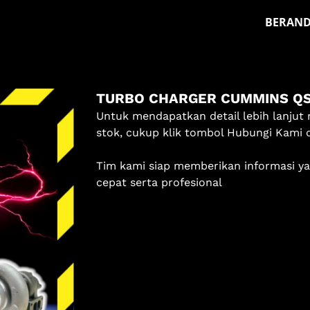
BERAN
Masuk
TURBO CHARGER CUMMINS QSB
Pilih methode masuk
Untuk mendapatkan detail lebih lanjut 
stok, cukup klik tombol Hubungi Kami 
Lanjutkan dengan Google
Tim kami siap memberikan informasi y
Dengan melanjutkan, kamu telah membaca dan setuju
cepat serta profesional
dengan
Ketentuan Layanan
dan
Kebijakan Privasi
kami.