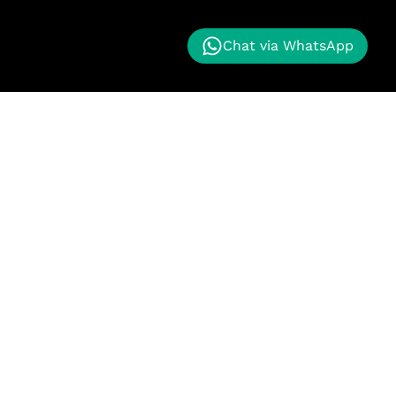
Chat via WhatsApp
nggan kami memberikan proyek masa depan kepada
k maju. Kualitas terbaik untuk pelanggan kami.