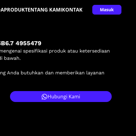
DA
PRODUK
TENTANG KAMI
KONTAK
Masuk
6.7 4955479
mengenai spesifikasi produk atau ketersediaan
di bawah.
ang Anda butuhkan dan memberikan layanan
Hubungi Kami