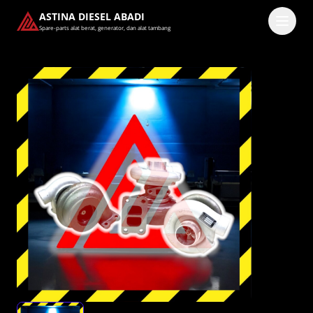
ASTINA DIESEL ABADI
Spare-parts alat berat, generator, dan alat tambang
Masuk
Pilih methode masuk
Lanjutkan dengan Google
Dengan melanjutkan, kamu telah membaca dan setuju
dengan
Ketentuan Layanan
dan
Kebijakan Privasi
kami.