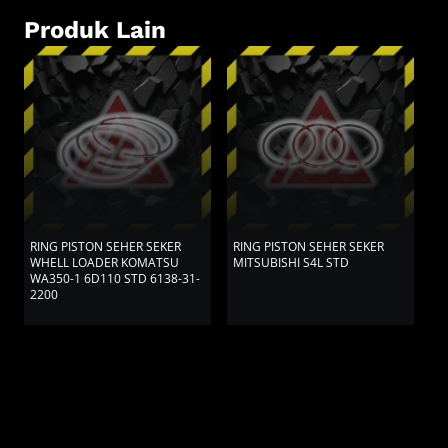
Produk Lain
RING PISTON SEHER SEKER
RING PISTON SEHER SEKER
R
WHELL LOADER KOMATSU
MITSUBISHI S4L STD
V
WA350-1 6D110 STD 6138-31-
V
2200