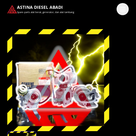
ASTINA DIESEL ABADI
Spare-parts alat berat, generator, dan alat tambang
Masuk
Pilih methode masuk
Lanjutkan dengan Google
Dengan melanjutkan, kamu telah membaca dan setuju
dengan
Ketentuan Layanan
dan
Kebijakan Privasi
kami.