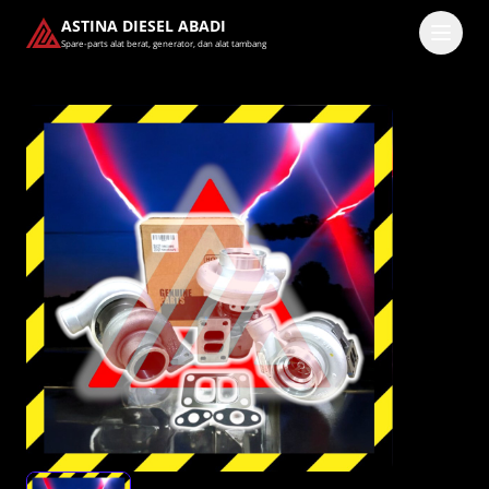
ASTINA DIESEL ABADI
Spare-parts alat berat, generator, dan alat tambang
Masuk
Pilih methode masuk
Lanjutkan dengan Google
Dengan melanjutkan, kamu telah membaca dan setuju
dengan
Ketentuan Layanan
dan
Kebijakan Privasi
kami.