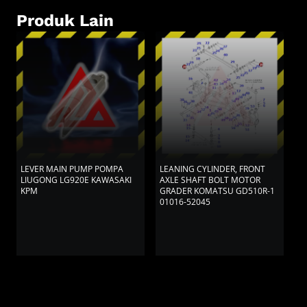
Produk Lain
LEVER MAIN PUMP POMPA
LEANING CYLINDER, FRONT
L
LIUGONG LG920E KAWASAKI
AXLE SHAFT BOLT MOTOR
P
KPM
GRADER KOMATSU GD510R-1
H
01016-52045
H