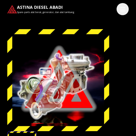
ASTINA DIESEL ABADI
Spare-parts alat berat, generator, dan alat tambang
Masuk
Pilih methode masuk
Lanjutkan dengan Google
Dengan melanjutkan, kamu telah membaca dan setuju
dengan
Ketentuan Layanan
dan
Kebijakan Privasi
kami.