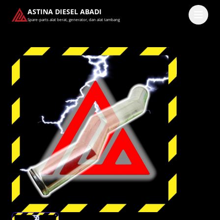
ASTINA DIESEL ABADI
Spare-parts alat berat, generator, dan alat tambang
Masuk
Pilih methode masuk
Lanjutkan dengan Google
Dengan melanjutkan, kamu telah membaca dan setuju
dengan
Ketentuan Layanan
dan
Kebijakan Privasi
kami.