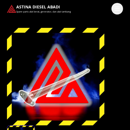
ASTINA DIESEL ABADI
Spare-parts alat berat, generator, dan alat tambang
Masuk
Pilih methode masuk
Lanjutkan dengan Google
Dengan melanjutkan, kamu telah membaca dan setuju
dengan
Ketentuan Layanan
dan
Kebijakan Privasi
kami.