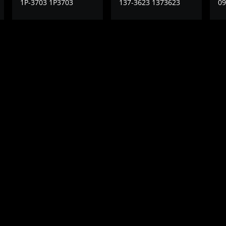
1P-3703 1P3703
137-3623 1373623
09