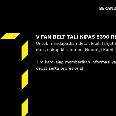
BERAN
Masuk
V FAN BELT TALI KIPAS 5390 R
Pilih methode masuk
Untuk mendapatkan detail lebih lanjut 
Lanjutkan dengan Google
stok, cukup klik tombol Hubungi Kami 
Tim kami siap memberikan informasi y
Dengan melanjutkan, kamu telah membaca dan setuju
cepat serta profesional
dengan
Ketentuan Layanan
dan
Kebijakan Privasi
kami.