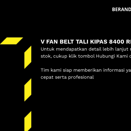
BERAN
Masuk
V FAN BELT TALI KIPAS 8400 R
Pilih methode masuk
Untuk mendapatkan detail lebih lanjut 
Lanjutkan dengan Google
stok, cukup klik tombol Hubungi Kami 
Tim kami siap memberikan informasi y
Dengan melanjutkan, kamu telah membaca dan setuju
cepat serta profesional
dengan
Ketentuan Layanan
dan
Kebijakan Privasi
kami.