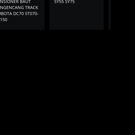
ENSIONER BAUT
SY55 SY75
SK50P-6 1
ENGENCANG TRACK
BOTA DC70 5T070-
150