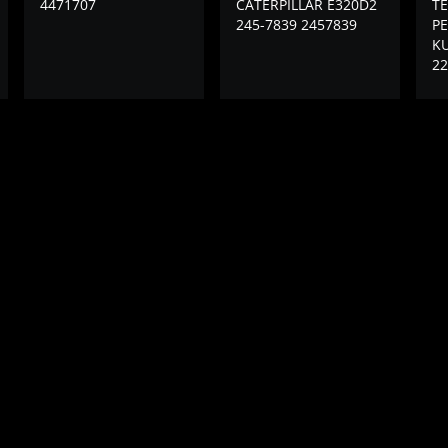
4471707
CATERPILLAR E320D2
T
245-7839 2457839
P
KU
22