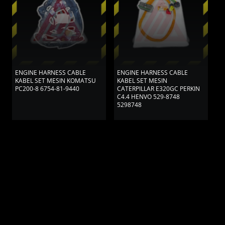
ENGINE HARNESS CABLE
ENGINE HARNESS CABLE
E
KABEL SET MESIN KOMATSU
KABEL SET MESIN
K
PC200-8 6754-81-9440
CATERPILLAR E320GC PERKIN
C
C4.4 HENVO 529-8748
8
5298748