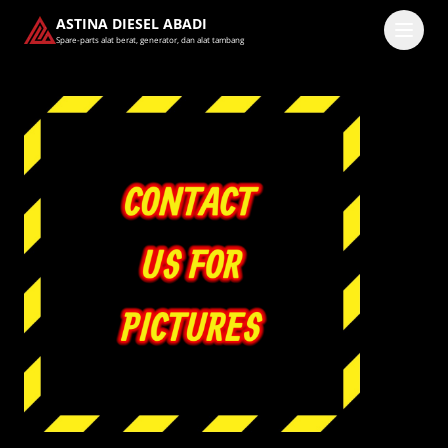
ASTINA DIESEL ABADI
Spare-parts alat berat, generator, dan alat tambang
Masuk
Pilih methode masuk
Lanjutkan dengan Google
Dengan melanjutkan, kamu telah membaca dan setuju
dengan
Ketentuan Layanan
dan
Kebijakan Privasi
kami.