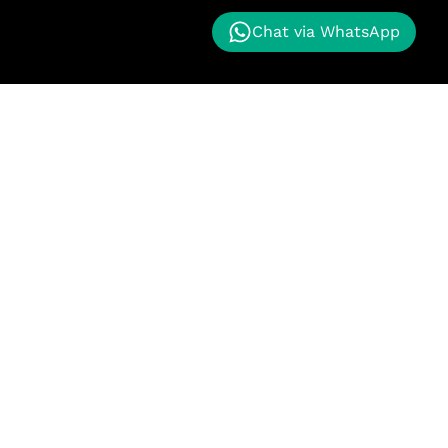
Chat via WhatsApp
nggan kami memberikan proyek masa depan kepada
k maju. Kualitas terbaik untuk pelanggan kami.