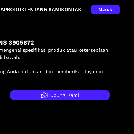
DA
PRODUK
TENTANG KAMI
KONTAK
Masuk
NS 3905872
mengenai spesifikasi produk atau ketersediaan
di bawah.
ang Anda butuhkan dan memberikan layanan
Hubungi Kami