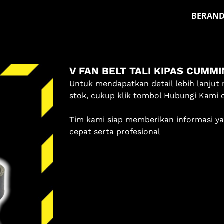
BERAN
Masuk
V FAN BELT TALI KIPAS CUMMI
Pilih methode masuk
Untuk mendapatkan detail lebih lanjut 
stok, cukup klik tombol Hubungi Kami 
Lanjutkan dengan Google
Tim kami siap memberikan informasi y
Dengan melanjutkan, kamu telah membaca dan setuju
cepat serta profesional
dengan
Ketentuan Layanan
dan
Kebijakan Privasi
kami.