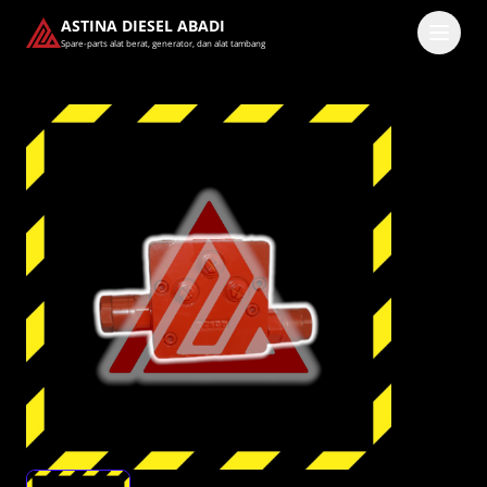
ASTINA DIESEL ABADI
Spare-parts alat berat, generator, dan alat tambang
Masuk
Pilih methode masuk
Lanjutkan dengan Google
Dengan melanjutkan, kamu telah membaca dan setuju
dengan
Ketentuan Layanan
dan
Kebijakan Privasi
kami.