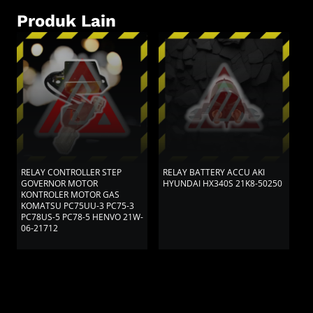
Produk Lain
RELAY CONTROLLER STEP
RELAY BATTERY ACCU AKI
R
GOVERNOR MOTOR
HYUNDAI HX340S 21K8-50250
H
KONTROLER MOTOR GAS
0
KOMATSU PC75UU-3 PC75-3
PC78US-5 PC78-5 HENVO 21W-
06-21712