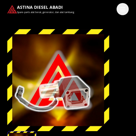
ASTINA DIESEL ABADI
Spare-parts alat berat, generator, dan alat tambang
Masuk
Pilih methode masuk
Lanjutkan dengan Google
Dengan melanjutkan, kamu telah membaca dan setuju
dengan
Ketentuan Layanan
dan
Kebijakan Privasi
kami.