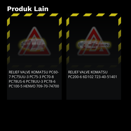
Produk Lain
RELIEF VALVE KOMATSU PC60-
RELIEF VALVE KOMATSU
R
7 PC75UU-3 PC75-3 PC70-8
PC200-6 6D102 723-40-51401
P
PC78US-6 PC78UU-3 PC78-6
PC100-5 HENVO 709-70-74700