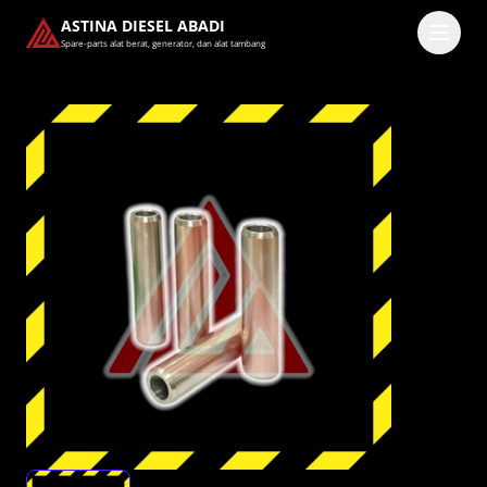
ASTINA DIESEL ABADI
Spare-parts alat berat, generator, dan alat tambang
Masuk
Pilih methode masuk
Lanjutkan dengan Google
Dengan melanjutkan, kamu telah membaca dan setuju
dengan
Ketentuan Layanan
dan
Kebijakan Privasi
kami.