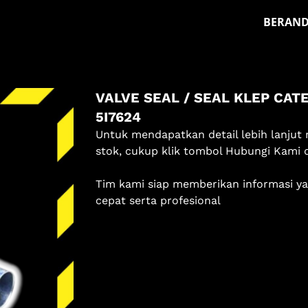
BERAN
Masuk
VALVE SEAL / SEAL KLEP CATE
Pilih methode masuk
5I7624
Lanjutkan dengan Google
Untuk mendapatkan detail lebih lanjut 
stok, cukup klik tombol Hubungi Kami 
Dengan melanjutkan, kamu telah membaca dan setuju
Tim kami siap memberikan informasi y
dengan
Ketentuan Layanan
dan
Kebijakan Privasi
kami.
cepat serta profesional