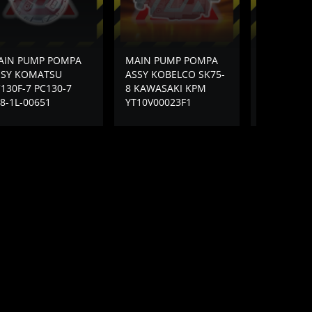
AIN PUMP POMPA
MAIN PUMP POMPA
MAIN PUM
SSY KOMATSU
ASSY KOBELCO SK75-
ASSY KOB
130F-7 PC130-7
8 KAWASAKI KPM
PH10V000
8-1L-00651
YT10V00023F1