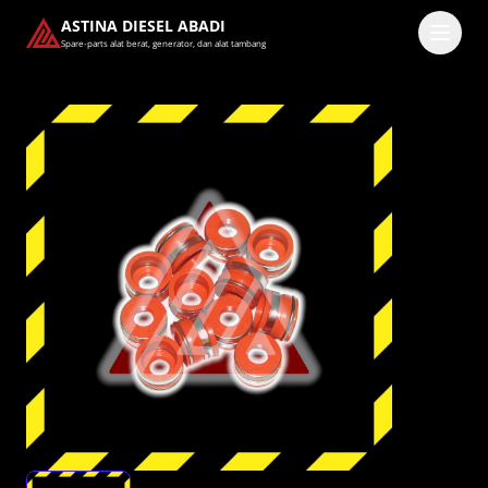
ASTINA DIESEL ABADI
Spare-parts alat berat, generator, dan alat tambang
Masuk
Pilih methode masuk
Lanjutkan dengan Google
Dengan melanjutkan, kamu telah membaca dan setuju
dengan
Ketentuan Layanan
dan
Kebijakan Privasi
kami.