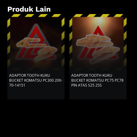
Produk Lain
ADAPTOR TOOTH KUKU
ADAPTOR TOOTH KUKU
A
BUCKET KOMATSU PC300 20X-
BUCKET KOMATSU PC75 PC78
B
70-14151
PIN ATAS S25 25S