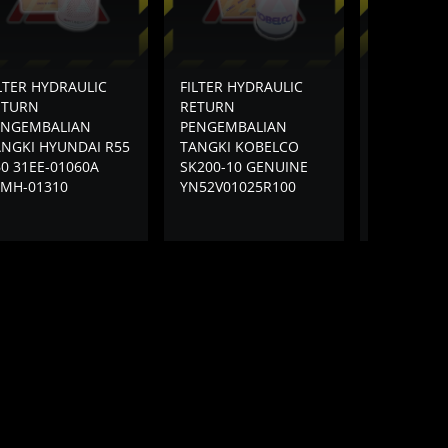
LTER HYDRAULIC
FILTER HYDRAULIC
FILTER HY
ETURN
RETURN
RETURN
ENGEMBALIAN
PENGEMBALIAN
PENGEMBA
ANGKI HYUNDAI R55
TANGKI KOBELCO
TANGKI K
0 31EE-01060A
SK200-10 GENUINE
SK50-8
1MH-01310
YN52V01025R100