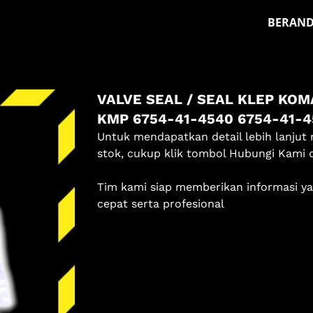
BERAN
Masuk
VALVE SEAL / SEAL KLEP KO
Pilih methode masuk
KMP 6754-41-4540 6754-41-4
Lanjutkan dengan Google
Untuk mendapatkan detail lebih lanjut 
stok, cukup klik tombol Hubungi Kami 
Dengan melanjutkan, kamu telah membaca dan setuju
Tim kami siap memberikan informasi y
dengan
Ketentuan Layanan
dan
Kebijakan Privasi
kami.
cepat serta profesional