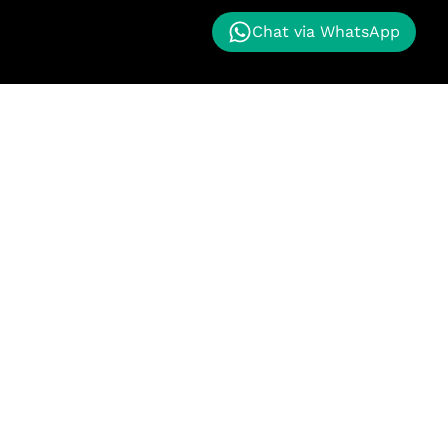
Chat via WhatsApp
nggan kami memberikan proyek masa depan kepada
k maju. Kualitas terbaik untuk pelanggan kami.