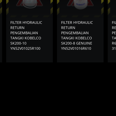
FILTER HYDRAULIC
FILTER HYDRAULIC
FI
RETURN
RETURN
R
PENGEMBALIAN
PENGEMBALIAN
P
TANGKI KOBELCO
TANGKI KOBELCO
T
SK200-10
SK200-8 GENUINE
R6
YN52V01025R100
YN52V01016R610
3