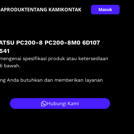
DA
PRODUK
TENTANG KAMI
KONTAK
Masuk
MATSU PC200-8 PC200-8M0 6D107
541
mengenai spesifikasi produk atau ketersediaan
di bawah.
ang Anda butuhkan dan memberikan layanan
Hubungi Kami