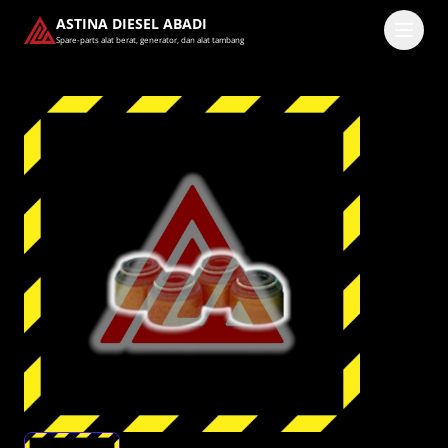
ASTINA DIESEL ABADI
Spare-parts alat berat, generator, dan alat tambang
Masuk
Pilih methode masuk
Lanjutkan dengan Google
Dengan melanjutkan, kamu telah membaca dan setuju
dengan
Ketentuan Layanan
dan
Kebijakan Privasi
kami.