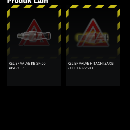
Produk Lain
RELIEF VALVE KB.SK-50
RELIEF VALVE HITACHI ZAXIS
R
#PARKER
ZX110 4372683
Z