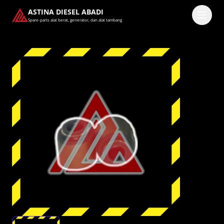
ASTINA DIESEL ABADI
Spare-parts alat berat, generator, dan alat tambang
Masuk
Pilih methode masuk
Lanjutkan dengan Google
Dengan melanjutkan, kamu telah membaca dan setuju
dengan
Ketentuan Layanan
dan
Kebijakan Privasi
kami.