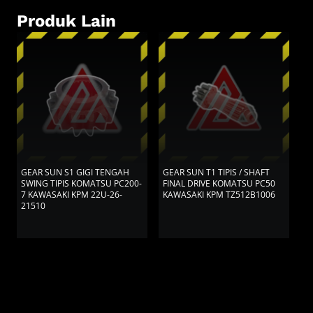
Produk Lain
GEAR SUN S1 GIGI TENGAH
GEAR SUN T1 TIPIS / SHAFT
G
SWING TIPIS KOMATSU PC200-
FINAL DRIVE KOMATSU PC50
T
7 KAWASAKI KPM 22U-26-
KAWASAKI KPM TZ512B1006
H
21510
K