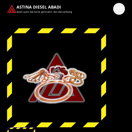
ASTINA DIESEL ABADI
Spare-parts alat berat, generator, dan alat tambang
Masuk
Pilih methode masuk
Lanjutkan dengan Google
Dengan melanjutkan, kamu telah membaca dan setuju
dengan
Ketentuan Layanan
dan
Kebijakan Privasi
kami.