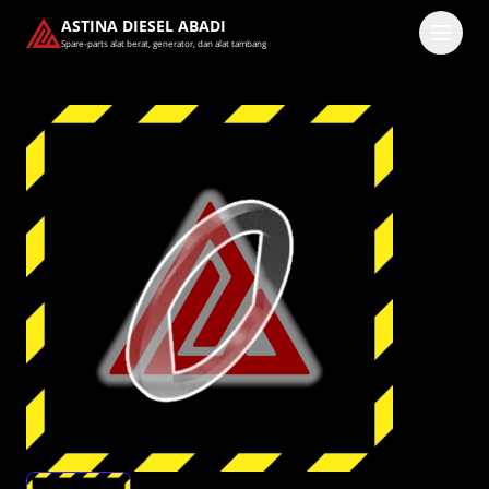
ASTINA DIESEL ABADI
Spare-parts alat berat, generator, dan alat tambang
Masuk
Pilih methode masuk
Lanjutkan dengan Google
Dengan melanjutkan, kamu telah membaca dan setuju
dengan
Ketentuan Layanan
dan
Kebijakan Privasi
kami.