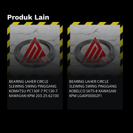
Produk Lain
BEARING LAHER CIRCLE
BEARING LAHER CIRCLE
B
SLEWING SWING PINGGANG
SLEWING SWING PINGGANG
S
KOMATSU PC130F-7 PC130-7
KOBELCO SK75-8 KAWASAKI
K
KAWASAKI KPM 203-25-62100
KPM LG40F00002F1
K