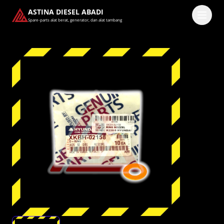
ASTINA DIESEL ABADI
Spare-parts alat berat, generator, dan alat tambang
Masuk
Pilih methode masuk
Lanjutkan dengan Google
Dengan melanjutkan, kamu telah membaca dan setuju
dengan
Ketentuan Layanan
dan
Kebijakan Privasi
kami.