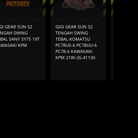
GI GEAR SUN S2
GIGI GEAR SUN S2
GIGI GEAR
ENGAH SWING
TENGAH SWING
TENGAH S
BAL SANY SY75 19T
TEBAL KOMATSU
TEBAL KO
AWASAKI KPM
PC78US-6 PC78UU-6
PC200-6 6
PC78-6 KAWASAKI
KAWASAKI
KPM 21W-26-41130
26-21210