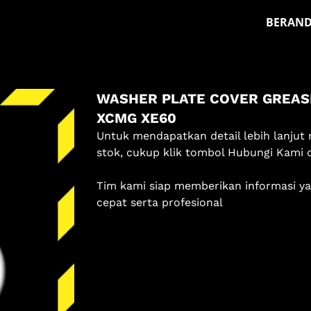
BERAN
Masuk
WASHER PLATE COVER GREAS
Pilih methode masuk
XCMG XE60
Untuk mendapatkan detail lebih lanjut 
Lanjutkan dengan Google
stok, cukup klik tombol Hubungi Kami 
Dengan melanjutkan, kamu telah membaca dan setuju
Tim kami siap memberikan informasi y
dengan
Ketentuan Layanan
dan
Kebijakan Privasi
kami.
cepat serta profesional