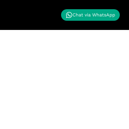
Chat via WhatsApp
nggan kami memberikan proyek masa depan kepada
k maju. Kualitas terbaik untuk pelanggan kami.