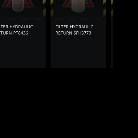
LTER HYDRAULIC
FILTER HYDRAULIC
FILTER HY
ETURN PT8436
RETURN SFH3773
RETURN
PENGEMBA
TANGKI Z
ZE215 TYP