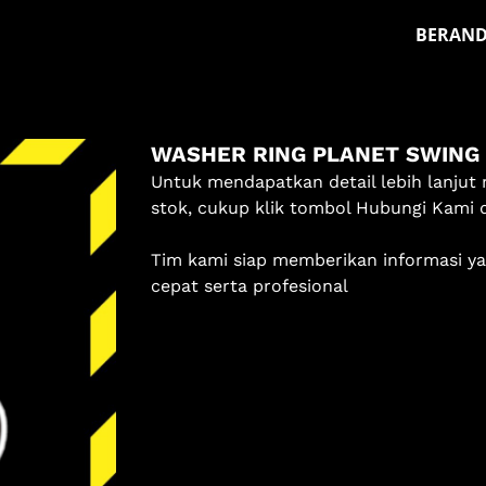
BERAN
Masuk
WASHER RING PLANET SWING 
Pilih methode masuk
Untuk mendapatkan detail lebih lanjut 
stok, cukup klik tombol Hubungi Kami 
Lanjutkan dengan Google
Tim kami siap memberikan informasi y
Dengan melanjutkan, kamu telah membaca dan setuju
cepat serta profesional
dengan
Ketentuan Layanan
dan
Kebijakan Privasi
kami.