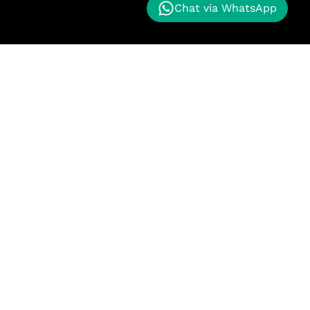
Chat via WhatsApp
nggan kami memberikan proyek masa depan kepada
k maju. Kualitas terbaik untuk pelanggan kami.