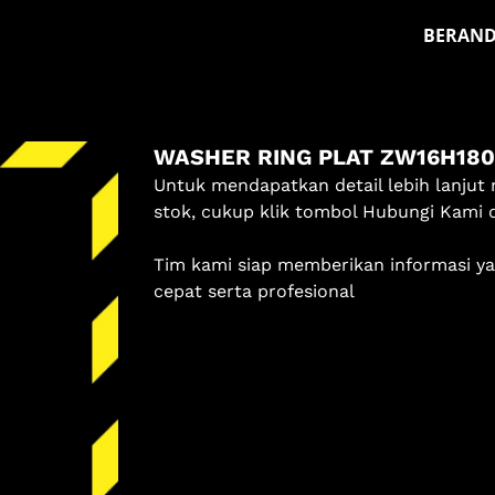
BERAN
Masuk
WASHER RING PLAT ZW16H18
Pilih methode masuk
Untuk mendapatkan detail lebih lanjut 
Lanjutkan dengan Google
stok, cukup klik tombol Hubungi Kami 
Tim kami siap memberikan informasi y
Dengan melanjutkan, kamu telah membaca dan setuju
cepat serta profesional
dengan
Ketentuan Layanan
dan
Kebijakan Privasi
kami.