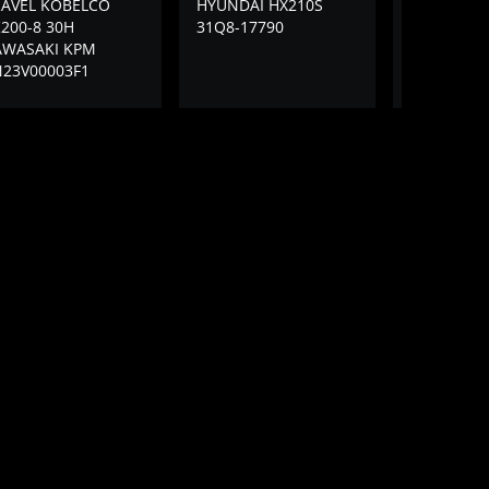
RAVEL KOBELCO
HYUNDAI HX210S
TRAVEL S
200-8 30H
31Q8-17790
SH210-5 L
AWASAKI KPM
N23V00003F1