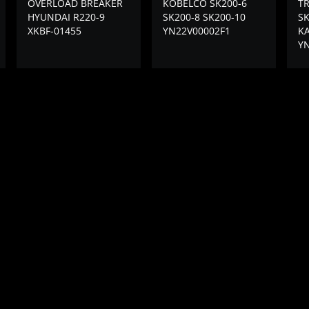
OVERLOAD BREAKER
KOBELCO SK200-6
T
HYUNDAI R220-9
SK200-8 SK200-10
SK
XKBF-01455
YN22V00002F1
K
Y