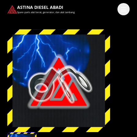
ASTINA DIESEL ABADI
Spare-parts alat berat, generator, dan alat tambang
Masuk
Pilih methode masuk
Lanjutkan dengan Google
Dengan melanjutkan, kamu telah membaca dan setuju
dengan
Ketentuan Layanan
dan
Kebijakan Privasi
kami.