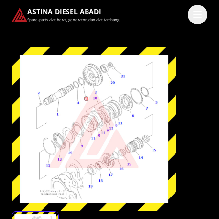
ASTINA DIESEL ABADI
Spare-parts alat berat, generator, dan alat tambang
Masuk
Pilih methode masuk
Lanjutkan dengan Google
Dengan melanjutkan, kamu telah membaca dan setuju
dengan
Ketentuan Layanan
dan
Kebijakan Privasi
kami.