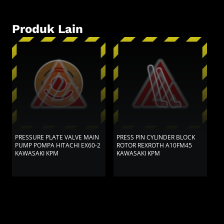
Produk Lain
PRESSURE PLATE VALVE MAIN
PRESS PIN CYLINDER BLOCK
P
PUMP POMPA HITACHI EX60-2
ROTOR REXROTH A10FM45
A
KAWASAKI KPM
KAWASAKI KPM