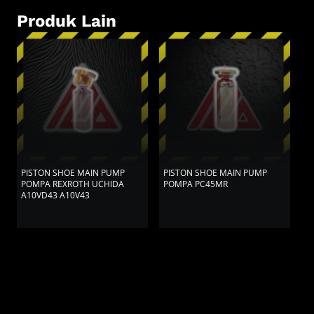
Produk Lain
PISTON SHOE MAIN PUMP
PISTON SHOE MAIN PUMP
P
POMPA REXROTH UCHIDA
POMPA PC45MR
P
A10VD43 A10V43
S