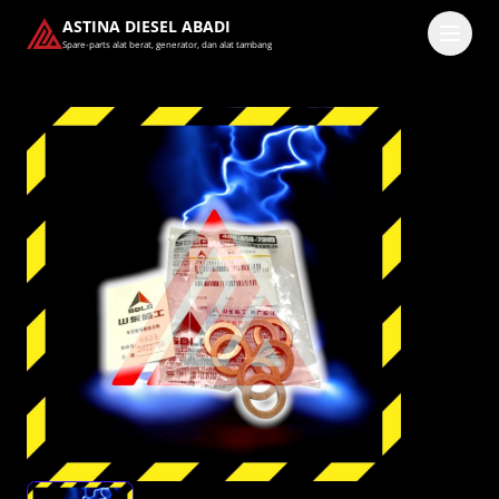
ASTINA DIESEL ABADI
Spare-parts alat berat, generator, dan alat tambang
Masuk
Pilih methode masuk
Lanjutkan dengan Google
Dengan melanjutkan, kamu telah membaca dan setuju
dengan
Ketentuan Layanan
dan
Kebijakan Privasi
kami.